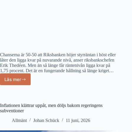
Chanserna är 50-50 att Riksbanken höjer styrräntan i höst eller
låter den ligga kvar på nuvarande nivå, anser riksbankschefen
Erik Thedéen. Men än så länge får räntenivån ligga kvar på
1,75 procent. Det är en fungerande hållning så länge kriget…
Läs mer
Regeringens
expansiva
finanspolitik
försätter
Riksbanken
Inflationen klättrar uppåt, men döljs bakom regeringens
i
subventioner
dilemma
Allmänt
Johan Schück
11 juni, 2026