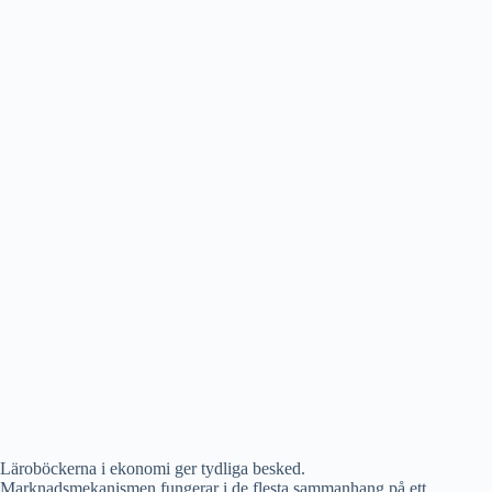
stagflation
Läroböckerna i ekonomi ger tydliga besked.
Marknadsmekanismen fungerar i de flesta sammanhang på ett