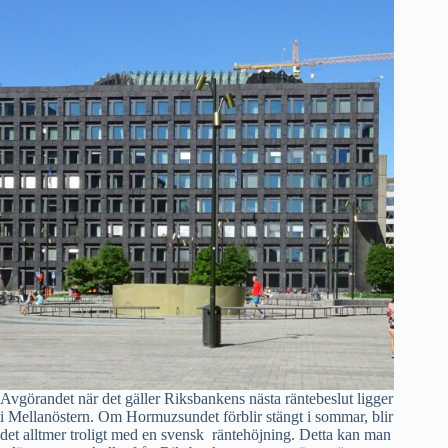
fler
blir
äldre?
Avgörandet när det gäller Riksbankens nästa räntebeslut ligger
i Mellanöstern. Om Hormuzsundet förblir stängt i sommar, blir
det alltmer troligt med en svensk räntehöjning. Detta kan man