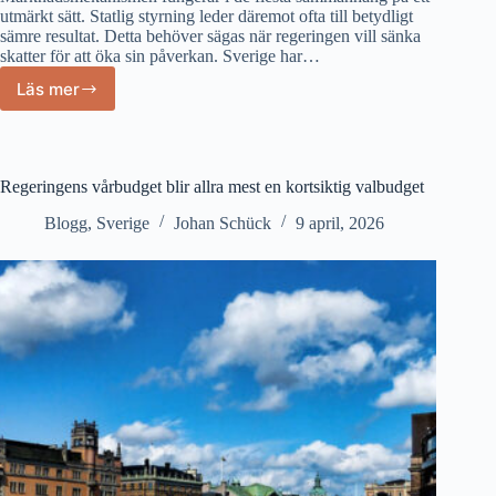
utmärkt sätt. Statlig styrning leder däremot ofta till betydligt
sämre resultat. Detta behöver sägas när regeringen vill sänka
skatter för att öka sin påverkan. Sverige har…
Läs mer
Statlig
styrning
med
skattesänkningar
kan
Regeringens vårbudget blir allra mest en kortsiktig valbudget
upphäva
marknadsmekanismen
Blogg
,
Sverige
Johan Schück
9 april, 2026