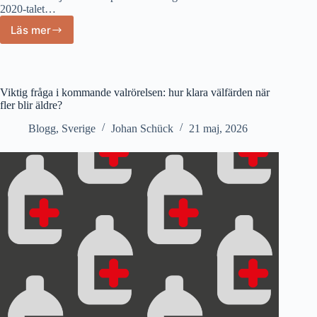
2020-talet…
Läs mer
Kriget
i
Mellanöstern
kan
driva
Viktig fråga i kommande valrörelsen: hur klara välfärden när
in
fler blir äldre?
världen
Blogg
,
Sverige
Johan Schück
21 maj, 2026
i
en
djup
finanskris