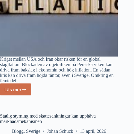
Kriget mellan USA och Iran ökar risken för en global
stagflation. Blockaden av oljetrafiken på Persiska viken kan
driva fram bakslag i ekonomin och hög inflation. En sådan
kris kan driva fram höjda räntor, även i Sverige. Omkring en
femtedel…
Läs mer
Blockaden
av
Hormuzsundet
kan
driva
Statlig styrning med skattesänkningar kan upphäva
fram
marknadsmekanismen
en
Blogg
,
Sverige
Johan Schück
13 april, 2026
global