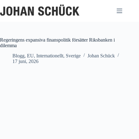
Hoppa
till
innehåll
Regeringens expansiva finanspolitik försätter Riksbanken i
dilemma
Blogg
,
EU
,
Internationellt
,
Sverige
Johan Schück
17 juni, 2026