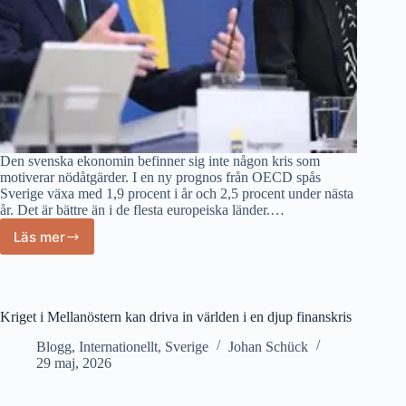
Den svenska ekonomin befinner sig inte någon kris som
motiverar nödåtgärder. I en ny prognos från OECD spås
Sverige växa med 1,9 procent i år och 2,5 procent under nästa
år. Det är bättre än i de flesta europeiska länder.…
Läs mer
Kristersson
och
Svantesson
bär
ansvaret
Kriget i Mellanöstern kan driva in världen i en djup finanskris
för
regeringens
Blogg
,
Internationellt
,
Sverige
Johan Schück
29 maj, 2026
nödåtgärder