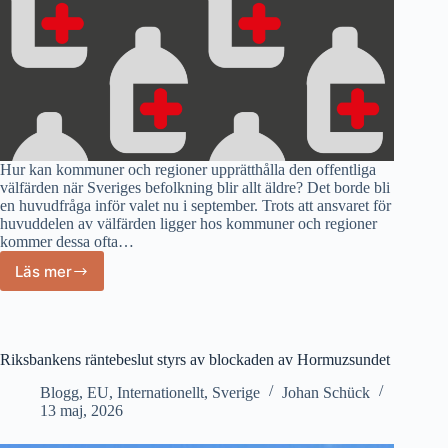
Hur kan kommuner och regioner upprätthålla den offentliga
välfärden när Sveriges befolkning blir allt äldre? Det borde bli
en huvudfråga inför valet nu i september. Trots att ansvaret för
huvuddelen av välfärden ligger hos kommuner och regioner
kommer dessa ofta…
Läs mer
Viktig
fråga
i
kommande
valrörelsen:
Riksbankens räntebeslut styrs av blockaden av Hormuzsundet
hur
klara
Blogg
,
EU
,
Internationellt
,
Sverige
Johan Schück
13 maj, 2026
välfärden
när