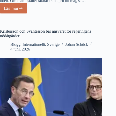
tiden. Om man i stället räknar från april till maj, så…
Läs mer
Inflationen
klättrar
uppåt,
men
döljs
Kristersson och Svantesson bär ansvaret för regeringens
bakom
nödåtgärder
regeringens
Blogg
,
Internationellt
,
Sverige
Johan Schück
subventioner
4 juni, 2026