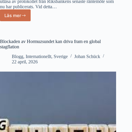
utläsa av protokollet från Riksbankens senaste räntemöte som
nu har publicerats. Vid detta…
Läs mer
Riksbankens
räntebeslut
styrs
av
blockaden
Blockaden av Hormuzsundet kan driva fram en global
av
stagflation
Hormuzsundet
Blogg
,
Internationellt
,
Sverige
Johan Schück
22 april, 2026