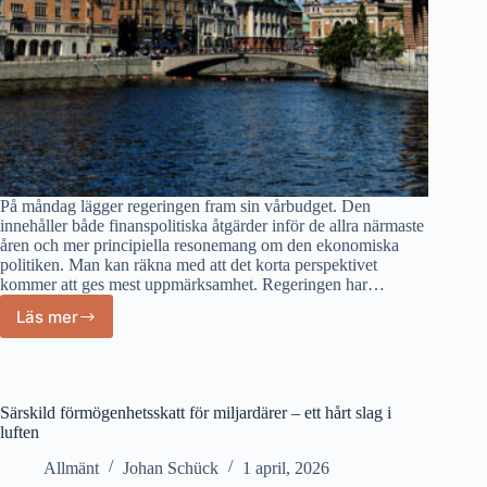
På måndag lägger regeringen fram sin vårbudget. Den
innehåller både finanspolitiska åtgärder inför de allra närmaste
åren och mer principiella resonemang om den ekonomiska
politiken. Man kan räkna med att det korta perspektivet
kommer att ges mest uppmärksamhet. Regeringen har…
Läs mer
Regeringens
vårbudget
blir
allra
mest
Särskild förmögenhetsskatt för miljardärer – ett hårt slag i
en
luften
kortsiktig
Allmänt
Johan Schück
1 april, 2026
valbudget