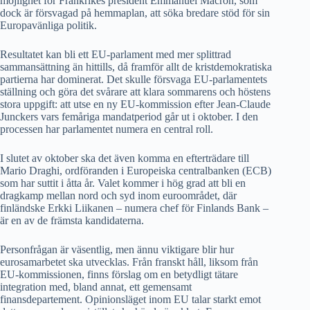
möjlighet för Frankrikes president Emmanuel Macron, som
dock är försvagad på hemmaplan, att söka bredare stöd för sin
Europavänliga politik.
Resultatet kan bli ett EU-parlament med mer splittrad
sammansättning än hittills, då framför allt de kristdemokratiska
partierna har dominerat. Det skulle försvaga EU-parlamentets
ställning och göra det svårare att klara sommarens och höstens
stora uppgift: att utse en ny EU-kommission efter Jean-Claude
Junckers vars femåriga mandatperiod går ut i oktober. I den
processen har parlamentet numera en central roll.
I slutet av oktober ska det även komma en efterträdare till
Mario Draghi, ordföranden i Europeiska centralbanken (ECB)
som har suttit i åtta år. Valet kommer i hög grad att bli en
dragkamp mellan nord och syd inom euroområdet, där
finländske Erkki Liikanen – numera chef för Finlands Bank –
är en av de främsta kandidaterna.
Personfrågan är väsentlig, men ännu viktigare blir hur
eurosamarbetet ska utvecklas. Från franskt håll, liksom från
EU-kommissionen, finns förslag om en betydligt tätare
integration med, bland annat, ett gemensamt
finansdepartement. Opinionsläget inom EU talar starkt emot