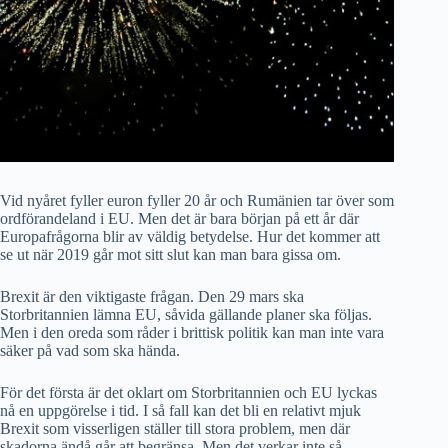
Vid nyåret fyller euron fyller 20 år och Rumänien tar över som
ordförandeland i EU. Men det är bara början på ett år där
Europafrågorna blir av väldig betydelse. Hur det kommer att
se ut när 2019 går mot sitt slut kan man bara gissa om.
Brexit är den viktigaste frågan. Den 29 mars ska
Storbritannien lämna EU, såvida gällande planer ska följas.
Men i den oreda som råder i brittisk politik kan man inte vara
säker på vad som ska hända.
För det första är det oklart om Storbritannien och EU lyckas
nå en uppgörelse i tid. I så fall kan det bli en relativt mjuk
Brexit som visserligen ställer till stora problem, men där
skadorna ändå går att begränsa. Men det verkar inte så