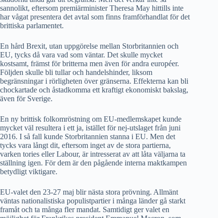
sannolikt, eftersom premiärminister Theresa May hittills inte
har vågat presentera det avtal som finns framförhandlat för det
brittiska parlamentet.
En hård Brexit, utan uppgörelse mellan Storbritannien och
EU, tycks då vara vad som väntar. Det skulle mycket
kostsamt, främst för britterna men även för andra européer.
Följden skulle bli tullar och handelshinder, liksom
begränsningar i rörligheten över gränserna. Effekterna kan bli
chockartade och åstadkomma ett kraftigt ekonomiskt bakslag,
även för Sverige.
En ny brittisk folkomröstning om EU-medlemskapet kunde
mycket väl resultera i ett ja, istället för nej-utslaget från juni
2016. I så fall kunde Storbritannien stanna i EU. Men det
tycks vara långt dit, eftersom inget av de stora partierna,
varken tories eller Labour, är intresserat av att låta väljarna ta
ställning igen. För dem är den pågående interna maktkampen
betydligt viktigare.
EU-valet den 23-27 maj blir nästa stora prövning. Allmänt
väntas nationalistiska populistpartier i många länder gå starkt
framåt och ta många fler mandat. Samtidigt ger valet en