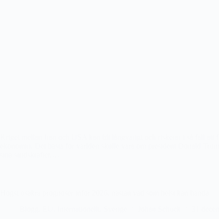
Kriget mellan Iran och USA kan bli långvarigt och riskerar i så fall att f
ekonomin. Det bästa för världen skulle vara om president Donald Trump u
sina stridskrafter.…
Högst osäkra prognoser inför 2026, nästan vad som helst kan hända
Blogg
,
EU
,
Internationellt
,
Sverige
Johan Schück
31 dece