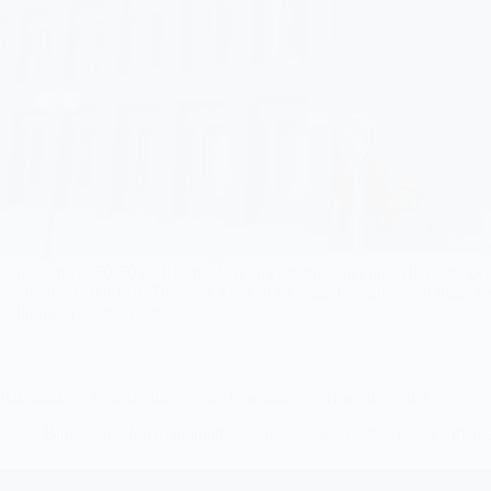
Chanserna är 50-50 att Riksbanken höjer styrräntan i höst eller låter d
riksbankschefen Erik Thedéen. Men än så länge får räntenivån ligga kv
hållning så länge kriget…
Riksbankens räntebeslut styrs av blockaden av Hormuzsundet
Blogg
,
EU
,
Internationellt
,
Sverige
Johan Schück
13 maj, 