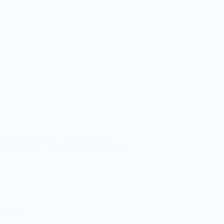
å allvarliga effekter för den globala
tropar sig till segrare och drar tillbaka
mber, 2025