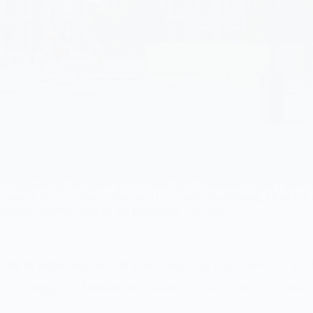
Avgörandet när det gäller Riksbankens nästa räntebeslut ligger i Mella
sommar, blir det alltmer troligt med en svensk räntehöjning. Detta kan
senaste räntemöte som nu har publicerats. Vid detta…
Risk för global stagflation till följd av långvarigt krig mellan USA och 
Blogg
,
EU
,
Internationellt
,
Sverige
Johan Schück
19 mars,