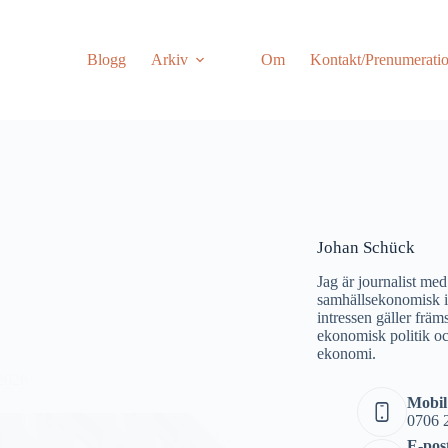
Blogg
Arkiv
Om
Kontakt/Prenumerati
Johan Schück
Jag är journalist med
samhällsekonomisk i
intressen gäller frä
ekonomisk politik oc
ekonomi.
 2026
Mobil
0706 
E-pos