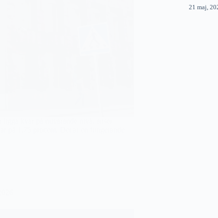
21 maj, 20
en ligga kvar på nuvarande nivå, anser
ar på 1,75 procent. Det är en fungerande
2026