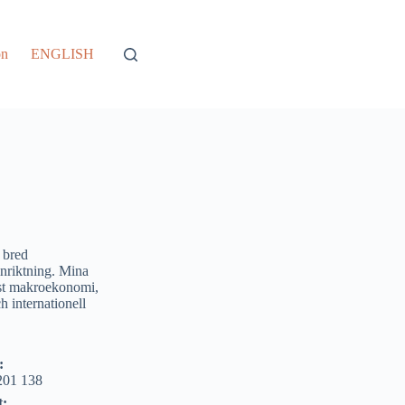
on
ENGLISH
 bred
nriktning. Mina
mst makroekonomi,
h internationell
:
201 138
t: