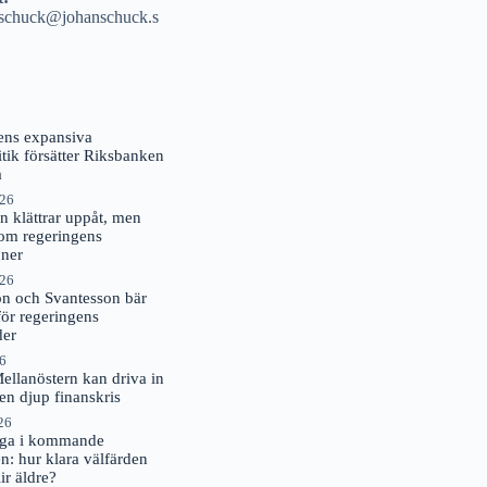
.schuck@johanschuck.s
ens expansiva
itik försätter Riksbanken
a
026
en klättrar uppåt, men
kom regeringens
oner
026
on och Svantesson bär
för regeringens
der
26
Mellanöstern kan driva in
 en djup finanskris
26
råga i kommande
en: hur klara välfärden
lir äldre?