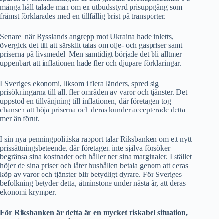
många håll talade man om en utbudsstyrd prisuppgång som
främst förklarades med en tillfällig brist på transporter.
Senare, när Rysslands angrepp mot Ukraina hade inletts,
övergick det till att särskilt talas om olje- och gaspriser samt
priserna på livsmedel. Men samtidigt började det bli alltmer
uppenbart att inflationen hade fler och djupare förklaringar.
I Sveriges ekonomi, liksom i flera länders, spred sig
prisökningarna till allt fler områden av varor och tjänster. Det
uppstod en tillvänjning till inflationen, där företagen tog
chansen att höja priserna och deras kunder accepterade detta
mer än förut.
I sin nya penningpolitiska rapport talar Riksbanken om ett nytt
prissättningsbeteende, där företagen inte själva försöker
begränsa sina kostnader och håller ner sina marginaler. I stället
höjer de sina priser och låter hushållen betala genom att deras
köp av varor och tjänster blir betydligt dyrare. För Sveriges
befolkning betyder detta, åtminstone under nästa år, att deras
ekonomi krymper.
För Riksbanken är detta är en mycket riskabel situation,