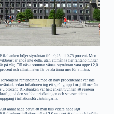
Riksbanken höjer styrräntan från 0,25 till 0,75 procent. Men
viktigast är ändå inte detta, utan att många fler räntehöjningar
är på väg. Till nästa sommar väntas styrräntan vara uppe i 2,0
procent och allmänheten får betala ännu mer för att låna.
Torsdagens räntehöjning med en halv procentenhet var inte
oväntad, sedan inflationen tog ett språng upp i maj till mer än
sju procent. Riksbanken var helt enkelt tvungen att reagera
kraftigt på den snabba prisökningen och senaste tidens
uppgång i inflationsförväntningarna.
Allt annat hade betytt att man tills vidare hade lagt
Riksbankens inflationsmål på 2,0 procent åt sidan och i stället