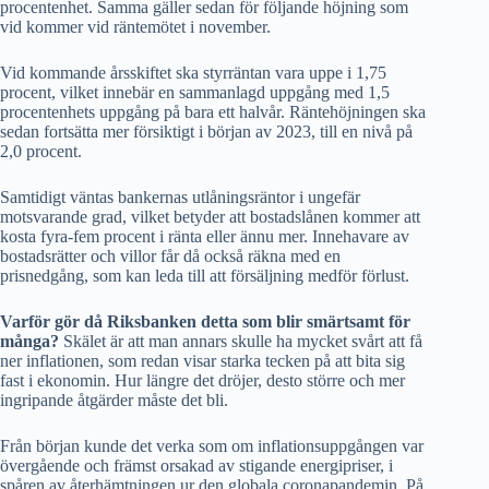
procentenhet. Samma gäller sedan för följande höjning som
vid kommer vid räntemötet i november.
Vid kommande årsskiftet ska styrräntan vara uppe i 1,75
procent, vilket innebär en sammanlagd uppgång med 1,5
procentenhets uppgång på bara ett halvår. Räntehöjningen ska
sedan fortsätta mer försiktigt i början av 2023, till en nivå på
2,0 procent.
Samtidigt väntas bankernas utlåningsräntor i ungefär
motsvarande grad, vilket betyder att bostadslånen kommer att
kosta fyra-fem procent i ränta eller ännu mer. Innehavare av
bostadsrätter och villor får då också räkna med en
prisnedgång, som kan leda till att försäljning medför förlust.
Varför gör då Riksbanken detta som blir smärtsamt för
många?
Skälet är att man annars skulle ha mycket svårt att få
ner inflationen, som redan visar starka tecken på att bita sig
fast i ekonomin. Hur längre det dröjer, desto större och mer
ingripande åtgärder måste det bli.
Från början kunde det verka som om inflationsuppgången var
övergående och främst orsakad av stigande energipriser, i
spåren av återhämtningen ur den globala coronapandemin. På