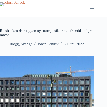
Hoppa
till
innehåll
Riksbanken drar upp en ny strategi, siktar mot framtida högre
räntor
Blogg
,
Sverige
Johan Schück
30 juni, 2022