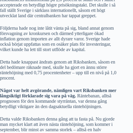
accepterade en betydligt högre prisökningstakt. Det skulle i så
fall ställt Sverige i särklass internationellt, såsom ett högt
utvecklat land där centralbanken har tappat greppet.
Följderna hade nog inte låtit vänta på sig, bland annat genom
försvagning av kronkursen och därmed ytterligare ökad
inflation genom importen av allt dyrare varor. Sverige hade
också börjat uppfattas som en osäker plats för investeringar,
vilket kunde ha lett till stort utflöde av kapital.
Detta hade knappast ändrats genom att Riksbanken, såsom en
del bedömare räknade med, skulle ha gjort en ännu större
räntehöjning med 0,75 procentenheter – upp till en nivå på 1,0
procent.
Något var helt avgörande, nämligen vart Riksbanken
mer
långsiktigt
förklarade sig vara på väg.
Räntebanan, alltså
prognosen för den kommande styrräntan, var denna gång
betydligt viktigare än den dagsaktuella räntehöjningen.
Detta valde Riksbanken denna gång att ta fasta på. Nu gjorde
man mycket klart att även nästa räntehöjning, som kommer i
september, blir minst av samma storlek – alltså en halv