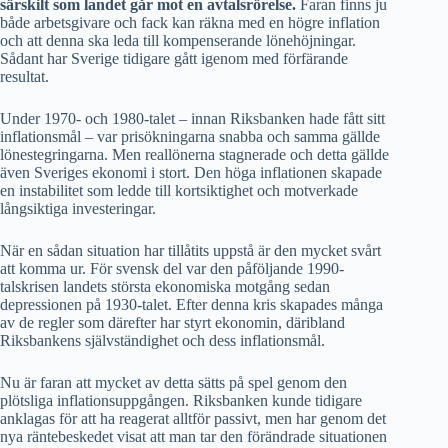
särskilt som landet går mot en avtalsrörelse.
Faran finns ju
både arbetsgivare och fack kan räkna med en högre inflation
och att denna ska leda till kompenserande lönehöjningar.
Sådant har Sverige tidigare gått igenom med förfärande
resultat.
Under 1970- och 1980-talet – innan Riksbanken hade fått sitt
inflationsmål – var prisökningarna snabba och samma gällde
lönestegringarna. Men reallönerna stagnerade och detta gällde
även Sveriges ekonomi i stort. Den höga inflationen skapade
en instabilitet som ledde till kortsiktighet och motverkade
långsiktiga investeringar.
När en sådan situation har tillåtits uppstå är den mycket svårt
att komma ur. För svensk del var den påföljande 1990-
talskrisen landets största ekonomiska motgång sedan
depressionen på 1930-talet. Efter denna kris skapades många
av de regler som därefter har styrt ekonomin, däribland
Riksbankens självständighet och dess inflationsmål.
Nu är faran att mycket av detta sätts på spel genom den
plötsliga inflationsuppgången. Riksbanken kunde tidigare
anklagas för att ha reagerat alltför passivt, men har genom det
nya räntebeskedet visat att man tar den förändrade situationen