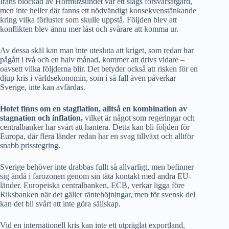
Irans blockad av Hormuzsundet var ett slags försvarsåtgärd,
men inte heller där fanns ett nödvändigt konsekvenstänkande
kring vilka förluster som skulle uppstå. Följden blev att
konflikten blev ännu mer låst och svårare att komma ur.
Av dessa skäl kan man inte utesluta att kriget, som redan har
pågått i två och en halv månad, kommer att drivs vidare –
oavsett vilka följderna blir. Det betyder också att risken för en
djup kris i världsekonomin, som i så fall även påverkar
Sverige, inte kan avfärdas.
Hotet finns om en stagflation, alltså en kombination av
stagnation och inflation,
vilket är något som regeringar och
centralbanker har svårt att hantera. Detta kan bli följden för
Europa, där flera länder redan har en svag tillväxt och alltför
snabb prisstegring.
Sverige behöver inte drabbas fullt så allvarligt, men befinner
sig ändå i farozonen genom sin täta kontakt med andra EU-
länder. Europeiska centralbanken, ECB, verkar ligga före
Riksbanken när det gäller räntehöjningar, men för svensk del
kan det bli svårt att inte göra sällskap.
Vid en internationell kris kan inte ett utpräglat exportland,