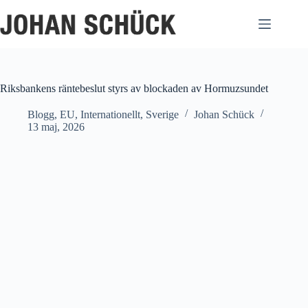
Hoppa
till
innehåll
Riksbankens räntebeslut styrs av blockaden av Hormuzsundet
Blogg
,
EU
,
Internationellt
,
Sverige
Johan Schück
13 maj, 2026