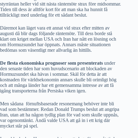
styrräntan heller vid sitt nästa räntemöte strax före midsommar.
Tiden till dess är alltför kort för att man ska ha hunnit få
tillräckligt med underlag för ett sådant beslut.
Däremot kan läget vara ett annat vid strax efter mitten av
augusti då blir dags följande räntemöte. Till dess borde stå
klart om kriget mellan USA och Iran har nått en lösning och
om Hormuzsundet har öppnats. Annars måste situationen
bedömas som väsentligt mer allvarlig än hittills.
De flesta ekonomiska prognoser som presenterats
under
den senaste tiden har som huvudscenario att blockaden av
Hormuzsundet ska hävas i sommar. Skäl för detta är att
kostnaden för världsekonomin annars skulle bli orimligt hög
och att många länder har ett gemensamma intresse av att få
igång transporterna från Persiska viken igen.
Men sådana förnuftsbaserade resonemang behöver inte bli
vad som bestämmer. Redan Donald Trumps beslut att angripa
Iran, utan att ha någon tydlig plan för vad som skulle uppnås,
var ogenomtänkt. Ändå valde USA att gå in i ett krig där
mycket står på spel.