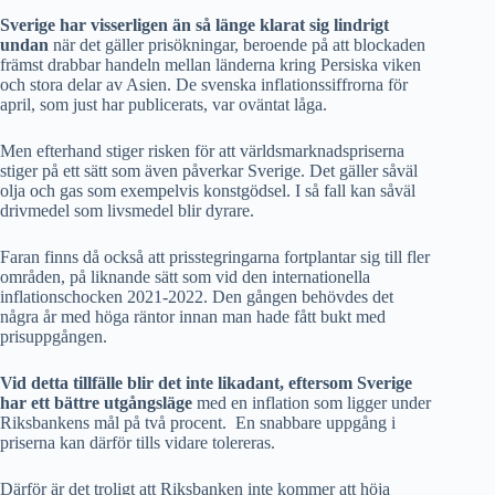
Sverige har visserligen än så länge klarat sig lindrigt
undan
när det gäller prisökningar, beroende på att blockaden
främst drabbar handeln mellan länderna kring Persiska viken
och stora delar av Asien. De svenska inflationssiffrorna för
april, som just har publicerats, var oväntat låga.
Men efterhand stiger risken för att världsmarknadspriserna
stiger på ett sätt som även påverkar Sverige. Det gäller såväl
olja och gas som exempelvis konstgödsel. I så fall kan såväl
drivmedel som livsmedel blir dyrare.
Faran finns då också att prisstegringarna fortplantar sig till fler
områden, på liknande sätt som vid den internationella
inflationschocken 2021-2022. Den gången behövdes det
några år med höga räntor innan man hade fått bukt med
prisuppgången.
Vid detta tillfälle blir det inte likadant, eftersom Sverige
har ett bättre utgångsläge
med en inflation som ligger under
Riksbankens mål på två procent. En snabbare uppgång i
priserna kan därför tills vidare tolereras.
Därför är det troligt att Riksbanken inte kommer att höja