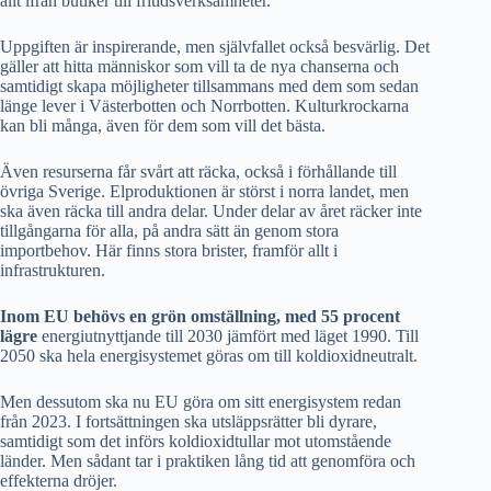
allt ifrån butiker till fritidsverksamheter.
Uppgiften är inspirerande, men självfallet också besvärlig. Det
gäller att hitta människor som vill ta de nya chanserna och
samtidigt skapa möjligheter tillsammans med dem som sedan
länge lever i Västerbotten och Norrbotten. Kulturkrockarna
kan bli många, även för dem som vill det bästa.
Även resurserna får svårt att räcka, också i förhållande till
övriga Sverige. Elproduktionen är störst i norra landet, men
ska även räcka till andra delar. Under delar av året räcker inte
tillgångarna för alla, på andra sätt än genom stora
importbehov. Här finns stora brister, framför allt i
infrastrukturen.
Inom EU behövs en grön omställning, med 55 procent
lägre
energiutnyttjande till 2030 jämfört med läget 1990. Till
2050 ska hela energisystemet göras om till koldioxidneutralt.
Men dessutom ska nu EU göra om sitt energisystem redan
från 2023. I fortsättningen ska utsläppsrätter bli dyrare,
samtidigt som det införs koldioxidtullar mot utomstående
länder. Men sådant tar i praktiken lång tid att genomföra och
effekterna dröjer.