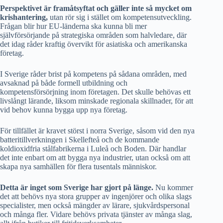
Perspektivet är framåtsyftat och gäller inte så mycket om
krishantering,
utan rör sig i stället om kompetensutveckling.
Frågan blir hur EU-länderna ska kunna bli mer
självförsörjande på strategiska områden som halvledare, där
det idag råder kraftig övervikt för asiatiska och amerikanska
företag.
I Sverige råder brist på kompetens på sådana områden, med
avsaknad på både formell utbildning och
kompetensförsörjning inom företagen. Det skulle behövas ett
livslångt lärande, liksom minskade regionala skillnader, för att
vid behov kunna bygga upp nya företag.
För tillfället är kravet störst i norra Sverige, såsom vid den nya
batteritillverkningen i Skellefteå och de kommande
koldioxidfria stålfabrikerna i Luleå och Boden. Där handlar
det inte enbart om att bygga nya industrier, utan också om att
skapa nya samhällen för flera tusentals människor.
Detta är inget som Sverige har gjort på länge.
Nu kommer
det att behövs nya stora grupper av ingenjörer och olika slags
specialister, men också mängder av lärare, sjukvårdspersonal
och många fler. Vidare behövs privata tjänster av många slag,