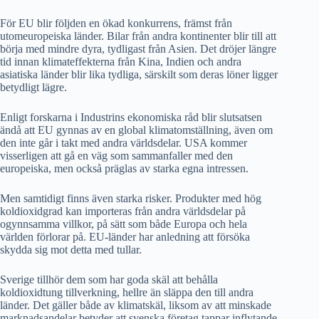
För EU blir följden en ökad konkurrens, främst från
utomeuropeiska länder. Bilar från andra kontinenter blir till att
börja med mindre dyra, tydligast från Asien. Det dröjer längre
tid innan klimateffekterna från Kina, Indien och andra
asiatiska länder blir lika tydliga, särskilt som deras löner ligger
betydligt lägre.
Enligt forskarna i Industrins ekonomiska råd blir slutsatsen
ändå att EU gynnas av en global klimatomställning, även om
den inte går i takt med andra världsdelar. USA kommer
visserligen att gå en väg som sammanfaller med den
europeiska, men också präglas av starka egna intressen.
Men samtidigt finns även starka risker. Produkter med hög
koldioxidgrad kan importeras från andra världsdelar på
ogynnsamma villkor, på sätt som både Europa och hela
världen förlorar på. EU-länder har anledning att försöka
skydda sig mot detta med tullar.
Sverige tillhör dem som har goda skäl att behålla
koldioxidtung tillverkning, hellre än släppa den till andra
länder. Det gäller både av klimatskäl, liksom av att minskade
marknadsandelar betyder att svenska företag tappar inflytande