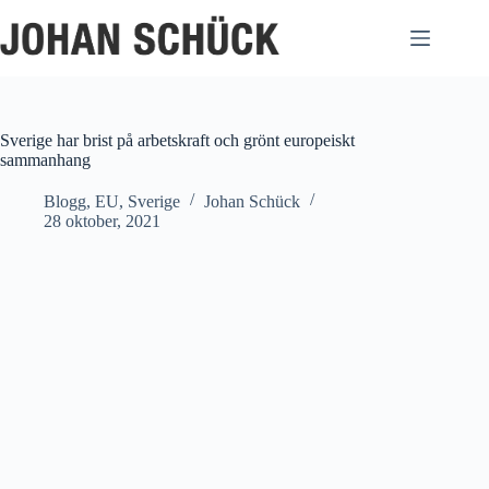
Hoppa
till
innehåll
Sverige har brist på arbetskraft och grönt europeiskt
sammanhang
Blogg
,
EU
,
Sverige
Johan Schück
28 oktober, 2021