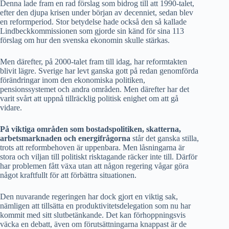
Denna lade fram en rad förslag som bidrog till att 1990-talet,
efter den djupa krisen under början av decenniet, sedan blev
en reformperiod. Stor betydelse hade också den så kallade
Lindbeckkommissionen som gjorde sin känd för sina 113
förslag om hur den svenska ekonomin skulle stärkas.
Men därefter, på 2000-talet fram till idag, har reformtakten
blivit lägre. Sverige har levt ganska gott på redan genomförda
förändringar inom den ekonomiska politiken,
pensionssystemet och andra områden. Men därefter har det
varit svårt att uppnå tillräcklig politisk enighet om att gå
vidare.
På viktiga områden som bostadspolitiken, skatterna,
arbetsmarknaden och energifrågorna
står det ganska stilla,
trots att reformbehoven är uppenbara. Men låsningarna är
stora och viljan till politiskt risktagande räcker inte till. Därför
har problemen fått växa utan att någon regering vågar göra
något kraftfullt för att förbättra situationen.
Den nuvarande regeringen har dock gjort en viktig sak,
nämligen att tillsätta en produktivitetsdelegation som nu har
kommit med sitt slutbetänkande. Det kan förhoppningsvis
väcka en debatt, även om förutsättningarna knappast är de