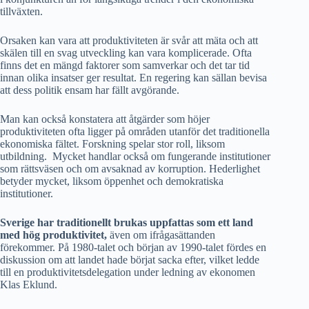
tillväxten.
Orsaken kan vara att produktiviteten är svår att mäta och att
skälen till en svag utveckling kan vara komplicerade. Ofta
finns det en mängd faktorer som samverkar och det tar tid
innan olika insatser ger resultat. En regering kan sällan bevisa
att dess politik ensam har fällt avgörande.
Man kan också konstatera att åtgärder som höjer
produktiviteten ofta ligger på områden utanför det traditionella
ekonomiska fältet. Forskning spelar stor roll, liksom
utbildning. Mycket handlar också om fungerande institutioner
som rättsväsen och om avsaknad av korruption. Hederlighet
betyder mycket, liksom öppenhet och demokratiska
institutioner.
Sverige har traditionellt brukas uppfattas som ett land
med hög produktivitet,
även om ifrågasättanden
förekommer. På 1980-talet och början av 1990-talet fördes en
diskussion om att landet hade börjat sacka efter, vilket ledde
till en produktivitetsdelegation under ledning av ekonomen
Klas Eklund.