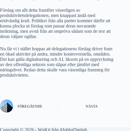
Förslag om allt detta framförs visserligen av
produktivitetsdelegationen, men knappast ändå med
nödvändig kraft. Politiker från alla partier kommer därför att
kunna plocka ut förslag som passar deras nuvarande
inriktning, men avstå från att ompröva sådant som de tror att
deras väljare ogillar.
Nu får vi i stället hoppas att delegationens förslag driver fram
en ökad aktivitet på andra, mindre kontroversiella, områden.
Det kan gälla digitalisering och AI, liksom på en uppryckning
av den offentliga sektorn som släpar efter jämfört med
näringslivet. Redan detta skulle vara väsentliga framsteg för
produktiviteten.
FÖREGÅENDE
NÄSTA
Copyright © 2026 - WpKit från #
JobbaDigitalt
.