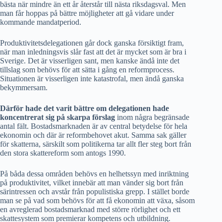
bästa när mindre än ett år återstår till nästa riksdagsval. Men
man får hoppas på bättre möjligheter att gå vidare under
kommande mandatperiod.
Produktivitetsdelegationen går dock ganska försiktigt fram,
när man inledningsvis slår fast att det är mycket som är bra i
Sverige. Det är visserligen sant, men kanske ändå inte det
tillslag som behövs för att sätta i gång en reformprocess.
Situationen är visserligen inte katastrofal, men ändå ganska
bekymmersam.
Därför hade det varit bättre om delegationen hade
koncentrerat sig på skarpa förslag
inom några begränsade
antal fält. Bostadsmarknaden är av central betydelse för hela
ekonomin och där är reformbehovet akut. Samma sak gäller
för skatterna, särskilt som politikerna tar allt fler steg bort från
den stora skattereform som antogs 1990.
På båda dessa områden behövs en helhetssyn med inriktning
på produktivitet, vilket innebär att man vänder sig bort från
särintressen och avstår från populistiska grepp. I stället borde
man se på vad som behövs för att få ekonomin att växa, såsom
en avreglerad bostadsmarknad med större rörlighet och ett
skattesystem som premierar kompetens och utbildning.