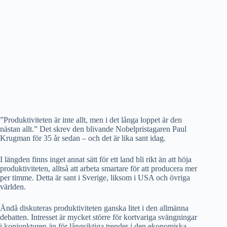
”Produktiviteten är inte allt, men i det långa loppet är den
nästan allt.” Det skrev den blivande Nobelpristagaren Paul
Krugman för 35 år sedan – och det är lika sant idag.
I längden finns inget annat sätt för ett land bli rikt än att höja
produktiviteten, alltså att arbeta smartare för att producera mer
per timme. Detta är sant i Sverige, liksom i USA och övriga
världen.
Ändå diskuteras produktiviteten ganska litet i den allmänna
debatten. Intresset är mycket större för kortvariga svängningar
i konjunkturen än för långsiktiga trender i den ekonomiska