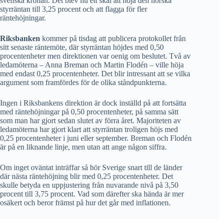
svenska kronan. Det blev nu ett skäl att höja den norska
styrräntan till 3,25 procent och att flagga för fler
räntehöjningar.
Riksbanken
kommer på tisdag att publicera protokollet från
sitt senaste räntemöte, där styrräntan höjdes med 0,50
procentenheter men direktionen var oenig om beslutet. Två av
ledamöterna – Anna Breman och Martin Flodén – ville höja
med endast 0,25 procentenheter. Det blir intressant att se vilka
argument som framfördes för de olika ståndpunkterna.
Ingen i Riksbankens direktion är dock inställd på att fortsätta
med räntehöjningar på 0,50 procentenheter, på samma sätt
som man har gjort sedan slutet av förra året. Majoriteten av
ledamöterna har gjort klart att styrräntan troligen höjs med
0,25 procentenheter i juni eller september. Breman och Flodén
är på en liknande linje, men utan att ange någon siffra.
Om inget oväntat inträffar så hör Sverige snart till de länder
där nästa räntehöjning blir med 0,25 procentenheter. Det
skulle betyda en uppjustering från nuvarande nivå på 3,50
procent till 3,75 procent. Vad som därefter ska hända är mer
osäkert och beror främst på hur det går med inflationen.