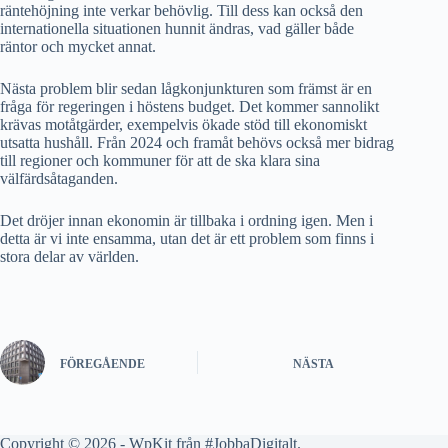
räntehöjning inte verkar behövlig. Till dess kan också den
internationella situationen hunnit ändras, vad gäller både
räntor och mycket annat.
Nästa problem blir sedan lågkonjunkturen som främst är en
fråga för regeringen i höstens budget. Det kommer sannolikt
krävas motåtgärder, exempelvis ökade stöd till ekonomiskt
utsatta hushåll. Från 2024 och framåt behövs också mer bidrag
till regioner och kommuner för att de ska klara sina
välfärdsåtaganden.
Det dröjer innan ekonomin är tillbaka i ordning igen. Men i
detta är vi inte ensamma, utan det är ett problem som finns i
stora delar av världen.
FÖREGÅENDE
NÄSTA
Copyright © 2026 - WpKit från #
JobbaDigitalt
.