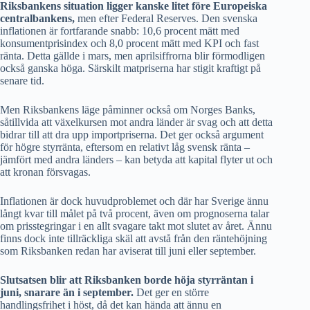
Riksbankens situation ligger kanske litet före Europeiska
centralbankens,
men efter Federal Reserves. Den svenska
inflationen är fortfarande snabb: 10,6 procent mätt med
konsumentprisindex och 8,0 procent mätt med KPI och fast
ränta. Detta gällde i mars, men aprilsiffrorna blir förmodligen
också ganska höga. Särskilt matpriserna har stigit kraftigt på
senare tid.
Men Riksbankens läge påminner också om Norges Banks,
såtillvida att växelkursen mot andra länder är svag och att detta
bidrar till att dra upp importpriserna. Det ger också argument
för högre styrränta, eftersom en relativt låg svensk ränta –
jämfört med andra länders – kan betyda att kapital flyter ut och
att kronan försvagas.
Inflationen är dock huvudproblemet och där har Sverige ännu
långt kvar till målet på två procent, även om prognoserna talar
om prisstegringar i en allt svagare takt mot slutet av året. Ännu
finns dock inte tillräckliga skäl att avstå från den räntehöjning
som Riksbanken redan har aviserat till juni eller september.
Slutsatsen blir att Riksbanken borde höja styrräntan i
juni, snarare än i september.
Det ger en större
handlingsfrihet i höst, då det kan hända att ännu en