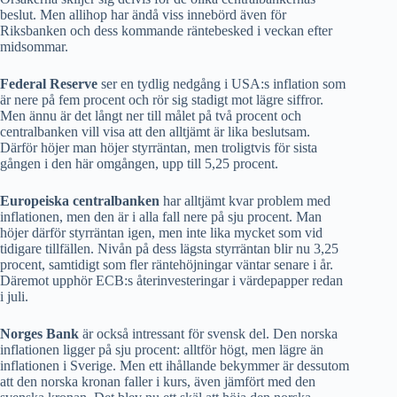
beslut. Men allihop har ändå viss innebörd även för
Riksbanken och dess kommande räntebesked i veckan efter
midsommar.
Federal Reserve
ser en tydlig nedgång i USA:s inflation som
är nere på fem procent och rör sig stadigt mot lägre siffror.
Men ännu är det långt ner till målet på två procent och
centralbanken vill visa att den alltjämt är lika beslutsam.
Därför höjer man höjer styrräntan, men troligtvis för sista
gången i den här omgången, upp till 5,25 procent.
Europeiska centralbanken
har alltjämt kvar problem med
inflationen, men den är i alla fall nere på sju procent. Man
höjer därför styrräntan igen, men inte lika mycket som vid
tidigare tillfällen. Nivån på dess lägsta styrräntan blir nu 3,25
procent, samtidigt som fler räntehöjningar väntar senare i år.
Däremot upphör ECB:s återinvesteringar i värdepapper redan
i juli.
Norges Bank
är också intressant för svensk del. Den norska
inflationen ligger på sju procent: alltför högt, men lägre än
inflationen i Sverige. Men ett ihållande bekymmer är dessutom
att den norska kronan faller i kurs, även jämfört med den